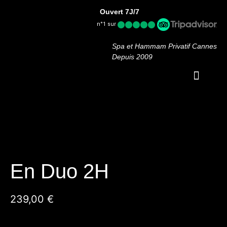
Ouvert 7J/7
n°1 sur
Spa et Hammam Privatif Cannes
Depuis 2009
OFFRES PRO
En Duo 2H
239,00
€