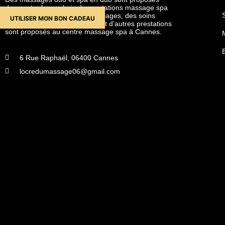
dans notre large choix de prestations massage spa
en duo à Cannes. Des soins visages, des soins
UTILISER MON BON CADEAU
corps, gommages, massages et d’autres prestations
sont proposés au centre massage spa à Cannes.
6 Rue Raphaël, 06400 Cannes
locredumassage06@gmail.com