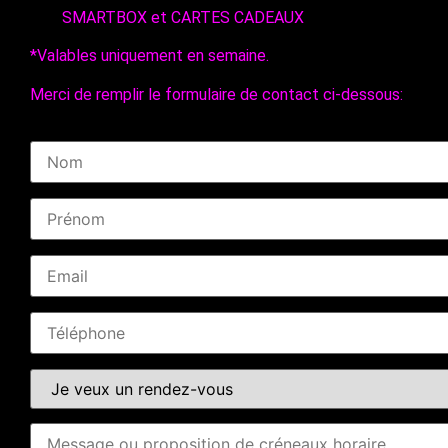
SMARTBOX et CARTES CADEAUX
*Valables uniquement en semaine.
Merci de remplir le formulaire de contact ci-dessous: