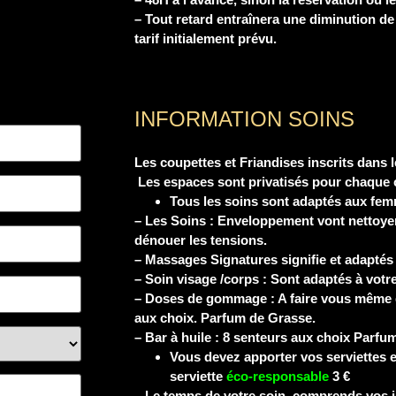
– Tout retard entraînera une diminution de
tarif initialement prévu.
INFORMATION SOINS
Les coupettes et Friandises inscrits dans l
Les espaces sont privatisés pour chaque c
Tous les soins sont adaptés aux fem
– Les Soins : Enveloppement vont nettoyer
dénouer les tensions.
– Massages Signatures signifie et adaptés
– Soin visage /corps : Sont adaptés à vot
– Doses de gommage : A faire vous même
aux choix. Parfum de Grasse.
– Bar à huile : 8 senteurs aux choix Parfu
Vous devez apporter vos serviettes e
serviette
éco-responsable
3 €
– Le temps de votre soin, comprends vos in