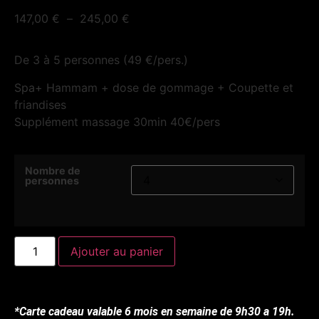
147,00
€
–
245,00
€
De 3 à 5 personnes (49 €/pers.)
Spa+ Hammam + dose de gommage + Coupette et
friandises
Supplément massage 30min 40€/pers
Nombre de
personnes
Ajouter au panier
*Carte cadeau valable 6 mois en semaine de 9h30 a 19h.