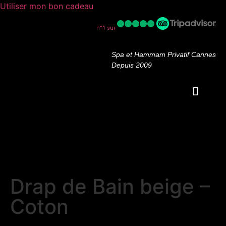
Utiliser mon bon cadeau
n°1 sur
Spa et Hammam Privatif Cannes
Depuis 2009
OFFRES PROM
Drap de Bain beige –
Coton