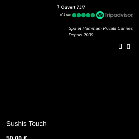
Ouvert 7J/7
n°1 sur
Spa et Hammam Privatif Cannes
Depuis 2009
OFFRES PRO
Sushis Touch
50,00
€